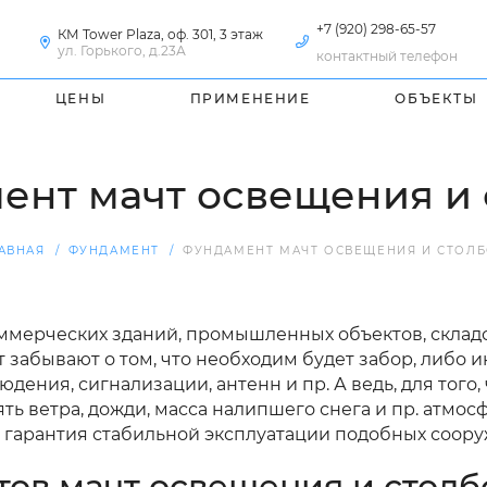
+7 (920) 298-65-57
КМ Tower Plaza, оф. 301, 3 этаж
ул. Горького, д.23А
контактный телефон
ЦЕНЫ
ПРИМЕНЕНИЕ
ОБЪЕКТЫ
ент мачт освещения и 
АВНАЯ
ФУНДАМЕНТ
ФУНДАМЕНТ МАЧТ ОСВЕЩЕНИЯ И СТОЛ
ммерческих зданий, промышленных объектов, складск
забывают о том, что необходим будет забор, либо и
дения, сигнализации, антенн и пр. А ведь, для того
иять ветра, дожди, масса налипшего снега и пр. атм
 гарантия стабильной эксплуатации подобных соору
ов мачт освещения и столб