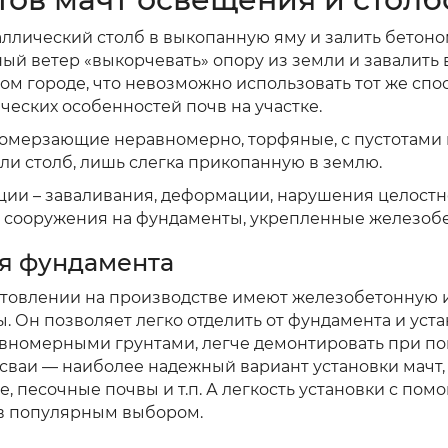
аллический столб в выкопанную яму и залить бетоно
ный ветер «выкорчевать» опору из земли и завалить 
ом городе, что невозможно использовать тот же спос
ических особенностей почв на участке.
ромерзающие неравномерно, торфяные, с пустотами 
ли столб, лишь слегка прикопанную в землю.
ции – заваливания, деформации, нарушения целостн
е сооружения на фундаменты, укрепленные железо
я фундамента
отовлении на производстве имеют железобетонную 
. Он позволяет легко отделить от фундамента и уста
вномерными грунтами, легче демонтировать при пов
ваи — наиболее надежный вариант установки мачт, о
, песочные почвы и т.п. А легкость установки с по
ов популярным выбором.